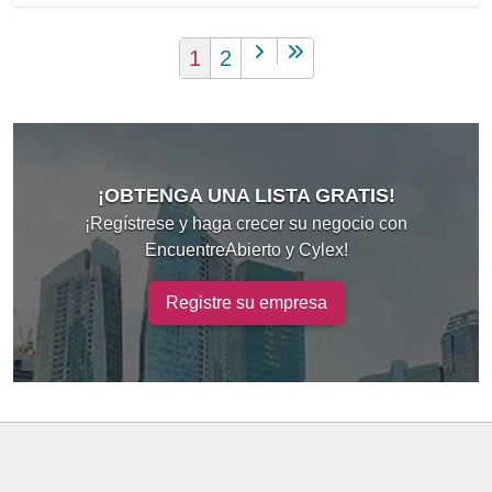
1
2
¡OBTENGA UNA LISTA GRATIS!
¡Regístrese y haga crecer su negocio con
EncuentreAbierto y Cylex!
Registre su empresa