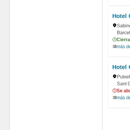
Hotel 
Sabin
Barcel
Cierr
más de
Hotel 
Putxet
Sant G
Se ab
más de