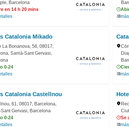
ple, Barcelona
Bar
re en 14 h 20 mins
Abi
talles
más 
s Catalonia Mikado
Cata
e La Bonanova, 58, 08017,
Còr
ona, Sarrià-Sant Gervasi,
Dia
lona
Bar
o 0-24
Cie
talles
más 
s Catalonia Castellnou
Hote
lnou, 61, 08017, Barcelona,
Rec
-Sant Gervasi, Barcelona
Ciu
o 0-24
Se 
talles
más 