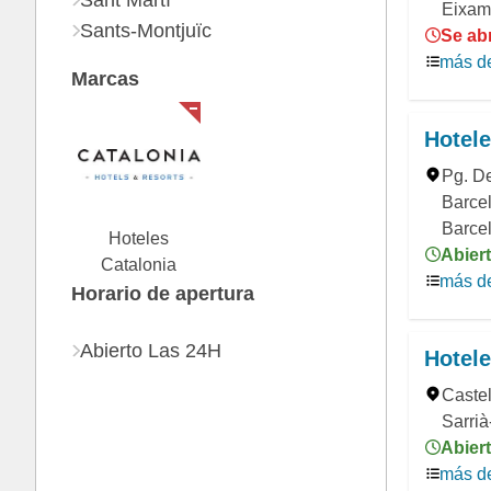
Sant Martí
Eixam
Sants-Montjuïc
Se ab
más de
Marcas
Hotele
Pg. D
Barcel
Barce
Hoteles
Abiert
Catalonia
más de
Horario de apertura
Abierto Las 24H
Hotele
Castel
Sarrià
Abiert
más de