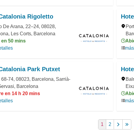
Catalonia Rigoletto
Hote
o De Arana, 22–24, 08028,
Por
ona, Les Corts, Barcelona
Bar
a en 50 mins
Abi
talles
más 
Catalonia Park Putxet
Hote
 68-74, 08023, Barcelona, Sarrià-
Bal
ervasi, Barcelona
Eix
re en 14 h 20 mins
Abi
talles
más 
1
2