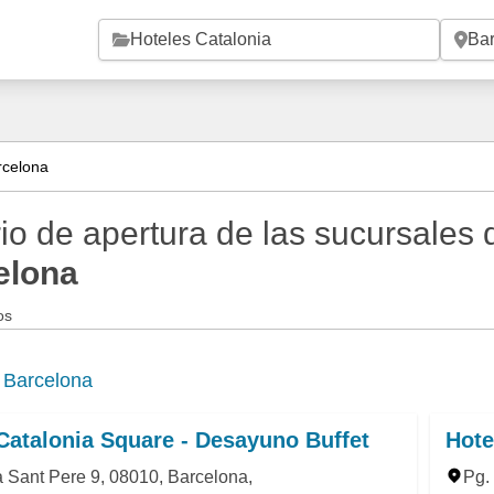
Saltar al contenido principal
rcelona
io de apertura de las sucursales
elona
os
e
Barcelona
Catalonia Square - Desayuno Buffet
Hote
 Sant Pere 9, 08010, Barcelona,
Pg.