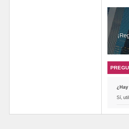
¡Reg
PREGU
¿Hay 
Sí, ut