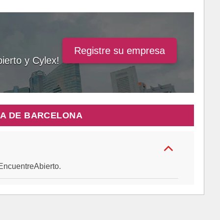
Registre su empresa
ierto y Cylex!
IA DE BARCELONA
e EncuentreAbierto.