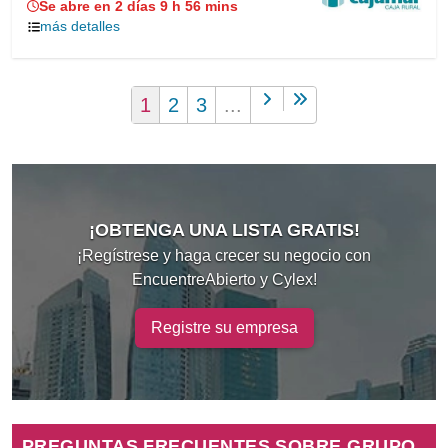
Se abre en 2 días 9 h 56 mins
más detalles
1
2
3
...
¡OBTENGA UNA LISTA GRATIS!
¡Regístrese y haga crecer su negocio con
EncuentreAbierto y Cylex!
Registre su empresa
PREGUNTAS FRECUENTES SOBRE GRUPO