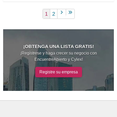
1
2
¡OBTENGA UNA LISTA GRATIS!
¡Regístrese y haga crecer su negocio con
EncuentreAbierto y Cylex!
Registre su empresa