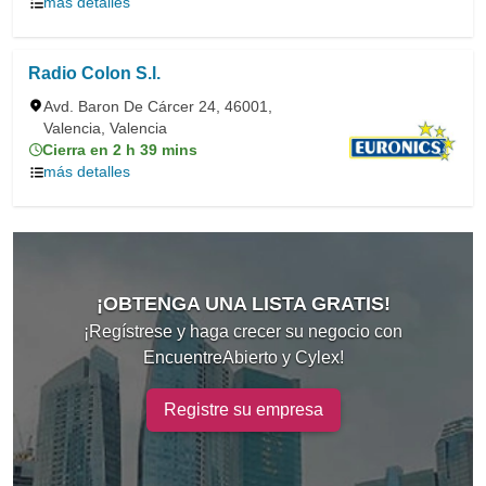
más detalles
Radio Colon S.l.
Avd. Baron De Cárcer 24, 46001,
Valencia, Valencia
Cierra en 2 h 39 mins
más detalles
¡OBTENGA UNA LISTA GRATIS!
¡Regístrese y haga crecer su negocio con
EncuentreAbierto y Cylex!
Registre su empresa