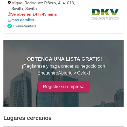
Miguel Rodríguez Piñero, 4, 41013,
Sevilla, Sevilla
Se abre en 14 h 49 mins
más detalles
¡OBTENGA UNA LISTA GRATIS!
¡Regístrese y haga crecer su negocio con
EncuentreAbierto y Cylex!
Registre su empresa
Lugares cercanos