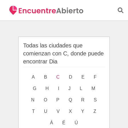
Saltar al contenido principal
Todas las ciudades que
comienzan con C, donde puede
encontrar Dia
A
B
C
D
E
F
G
H
I
J
L
M
N
O
P
Q
R
S
T
U
V
X
Y
Z
Á
É
Ú