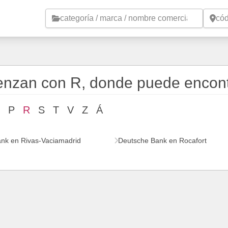
Saltar al contenido principal
enzan con R, donde puede encon
P
R
S
T
V
Z
Á
nk en Rivas-Vaciamadrid
Deutsche Bank en Rocafort