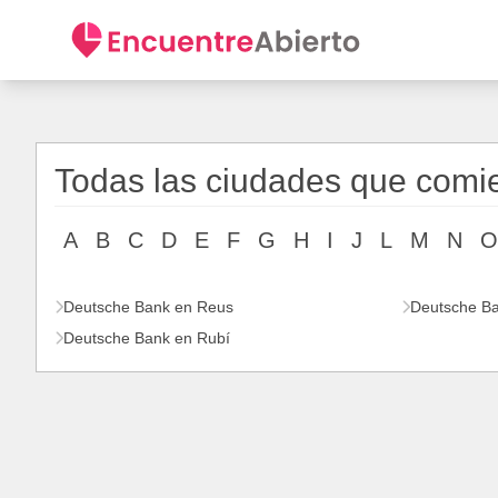
Todas las ciudades que comi
A
B
C
D
E
F
G
H
I
J
L
M
N
O
Deutsche Bank en Reus
Deutsche Ba
Deutsche Bank en Rubí