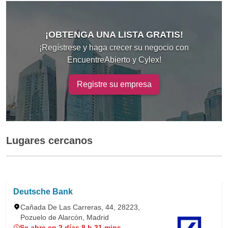
¡OBTENGA UNA LISTA GRATIS!
¡Regístrese y haga crecer su negocio con
EncuentreAbierto y Cylex!
Registre su empresa
Lugares cercanos
Deutsche Bank
Cañada De Las Carreras, 44, 28223,
Pozuelo de Alarcón, Madrid
Se abre en 2 días 8 h 31 mins