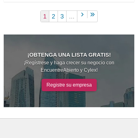
1
2
3
...
¡OBTENGA UNA LISTA GRATIS!
¡Regístrese y haga crecer su negocio con
EncuentreAbierto y Cylex!
Registre su empresa