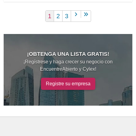
1
2
3
¡OBTENGA UNA LISTA GRATIS!
¡Regístrese y haga crecer su negocio con
EncuentreAbierto y Cylex!
Registre su empresa