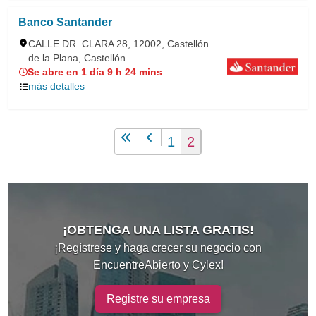
Banco Santander
CALLE DR. CLARA 28, 12002, Castellón
de la Plana, Castellón
Se abre en 1 día 9 h 24 mins
más detalles
1
2
¡OBTENGA UNA LISTA GRATIS!
¡Regístrese y haga crecer su negocio con
EncuentreAbierto y Cylex!
Registre su empresa