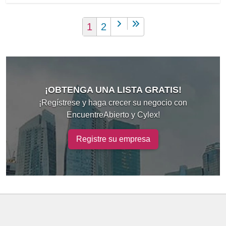
1
2
¡OBTENGA UNA LISTA GRATIS!
¡Regístrese y haga crecer su negocio con
EncuentreAbierto y Cylex!
Registre su empresa