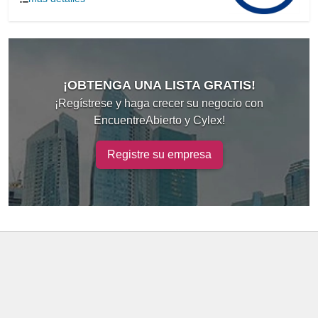
¡OBTENGA UNA LISTA GRATIS!
¡Regístrese y haga crecer su negocio con
EncuentreAbierto y Cylex!
Registre su empresa