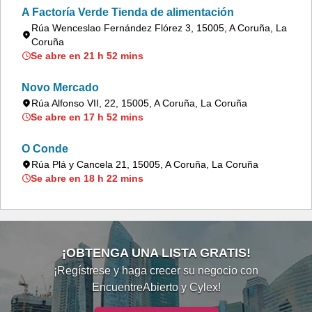
A Factoría Verde Tienda de alimentación
Rúa Wenceslao Fernández Flórez 3, 15005, A Coruña, La
Coruña
Se abre en 21 h 52 mins
Novo Mercado
Rúa Alfonso VII, 22, 15005, A Coruña, La Coruña
Se abre en 17 h 52 mins
O Conde
Rúa Plá y Cancela 21, 15005, A Coruña, La Coruña
Se abre en 18 h 22 mins
¡OBTENGA UNA LISTA GRATIS!
¡Regístrese y haga crecer su negocio con
EncuentreAbierto y Cylex!