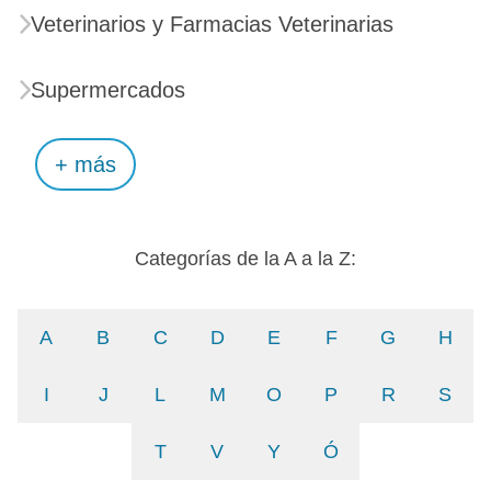
Veterinarios y Farmacias Veterinarias
Supermercados
+ más
Categorías de la A a la Z:
A
B
C
D
E
F
G
H
I
J
L
M
O
P
R
S
T
V
Y
Ó