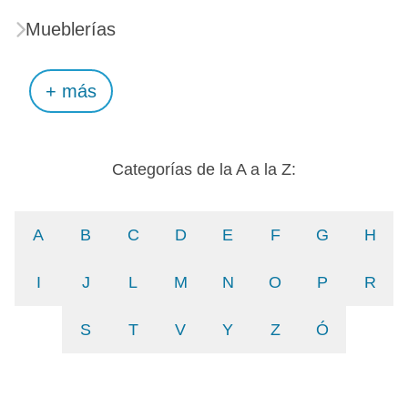
Mueblerías
+ más
Categorías de la A a la Z:
A
B
C
D
E
F
G
H
I
J
L
M
N
O
P
R
S
T
V
Y
Z
Ó