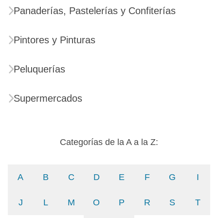
Panaderías, Pastelerías y Confiterías
Pintores y Pinturas
Peluquerías
Supermercados
Categorías de la A a la Z:
A
B
C
D
E
F
G
I
J
L
M
O
P
R
S
T