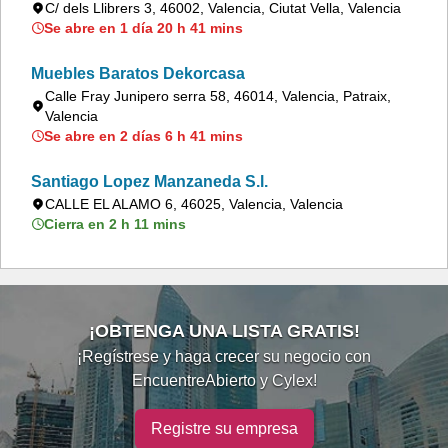
C/ dels Llibrers 3, 46002, Valencia, Ciutat Vella, Valencia
Se abre en 1 día 20 h 41 mins
Muebles Baratos Dekorcasa
Calle Fray Junipero serra 58, 46014, Valencia, Patraix,
Valencia
Se abre en 2 días 6 h 41 mins
Santiago Lopez Manzaneda S.l.
CALLE EL ALAMO 6, 46025, Valencia, Valencia
Cierra en 2 h 11 mins
¡OBTENGA UNA LISTA GRATIS!
¡Regístrese y haga crecer su negocio con
EncuentreAbierto y Cylex!
Registre su empresa