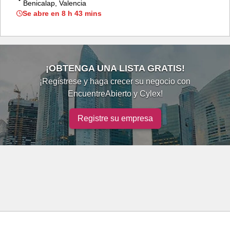
Benicalap, Valencia
Se abre en 8 h 43 mins
¡OBTENGA UNA LISTA GRATIS!
¡Regístrese y haga crecer su negocio con
EncuentreAbierto y Cylex!
Registre su empresa