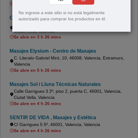
Se abre en 5 h 26 mins
No ingrese a este sitio si no está legalmente
Centro deportivo y de salud Azul y blanco
autorizado para comprar los productos en él.
Carrer dels Adreçadors, 3, Puerta 3, 46001, Valencia,
Ciutat Vella, Valencia
Se abre en 3 h 26 mins
Masajes Elysium - Centro de Masajes
C. Literato Gabriel Miró, 10, 46008, Valencia, Extramurs,
Valencia
Se abre en 5 h 26 mins
Masajes Sol i Lluna Técnicas Naturales
Calle Garrigues 3 2º, piso 2, puerta C, 46001, Valencia,
Ciutat Vella, Valencia
Se abre en 4 h 26 mins
SENTIR DE VIDA , Masajes y Estética
C/ Garrigues 5 5º, 46001, Valencia, Valencia
Se abre en 4 h 26 mins