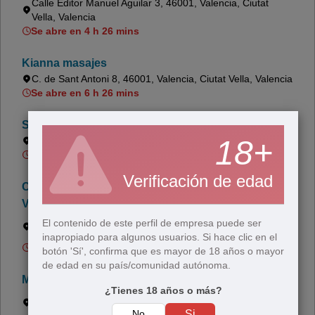
Calle Editor Manuel Aguilar 3, 46001, Valencia, Ciutat
Vella, Valencia
Se abre en 4 h 26 mins
Kianna masajes
C. de Sant Antoni 8, 46001, Valencia, Ciutat Vella, Valencia
Se abre en 6 h 26 mins
Sergio Albendea
18+
Av. de l'Oest 21, 46001, Valencia, Ciutat Vella, Valencia
Se abre en 5 h 26 mins
Verificación de edad
Changyai Thai Massage - Masaje Tailandés en
Valencia, Spain
Calle de Azcárraga 4, 46008, Valencia, Extramurs,
El contenido de este perfil de empresa puede ser
Valencia
inapropiado para algunos usuarios. Si hace clic en el
Se abre en 6 h 26 mins
botón 'Sí', confirma que es mayor de 18 años o mayor
de edad en su país/comunidad autónoma.
Masajes Bienestar Valencia
¿Tienes 18 años o más?
Carrer de les Garrigues N3, 46001, Valencia, Ciutat Vella,
Valencia
No
Si