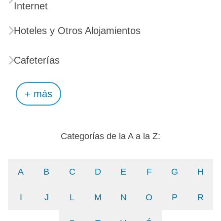
Internet
Hoteles y Otros Alojamientos
Cafeterías
+ más
Categorías de la A a la Z:
A
B
C
D
E
F
G
H
I
J
L
M
N
O
P
R