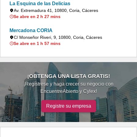
La Esquina de las Delicias
Av. Extremadura 41, 10800, Coria, Cáceres
Se abre en 2 h 27 mins
Mercadona CORIA
C/ Monseñor Riveri, 9, 10800, Coria, Cáceres
Se abre en 1 h 57 mins
¡OBTENGA UNA LISTA GRATIS!
¡Regístrese y haga crecer su negocio con
EncuentreAbierto y Cylex!
Registre su empresa