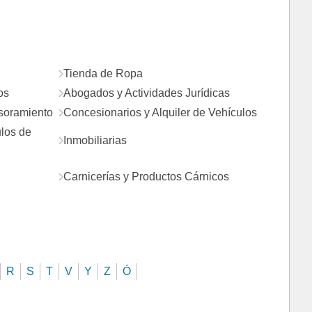
Tienda de Ropa
os
Abogados y Actividades Jurídicas
esoramiento
Concesionarios y Alquiler de Vehículos
ulos de
Inmobiliarias
Carnicerías y Productos Cárnicos
R
S
T
V
Y
Z
Ó