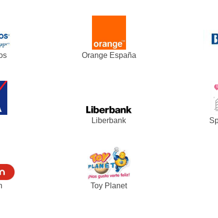
os
Orange España
Liberbank
Sp
n
Toy Planet