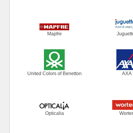
Mapfre
Juguett
United Colors of Benetton
AXA
Opticalia
Worte