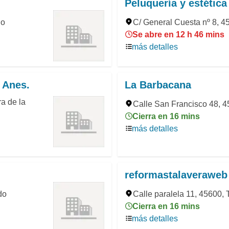
Peluquería y estétic
do
C/ General Cuesta nº 8, 4
Se abre en 12 h 46 mins
más detalles
 Anes.
La Barbacana
a de la
Calle San Francisco 48, 4
Cierra en 16 mins
más detalles
reformastalaveraweb
do
Calle paralela 11, 45600, 
Cierra en 16 mins
más detalles