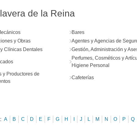
lavera de la Reina
Mecánicos
Bares
iones y Obras
Agentes y Agencias de Segur
 y Clínicas Dentales
Gestión, Administración y As
Perfumes, Cosméticos y Artíc
cados
Higiene Personal
 y Productores de
Cafeterías
ntos
:
A
B
C
D
E
F
G
H
I
J
L
M
N
O
P
Q