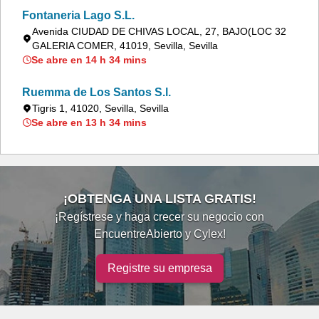
Fontaneria Lago S.L.
Avenida CIUDAD DE CHIVAS LOCAL, 27, BAJO(LOC 32
GALERIA COMER, 41019, Sevilla, Sevilla
Se abre en 14 h 34 mins
Ruemma de Los Santos S.l.
Tigris 1, 41020, Sevilla, Sevilla
Se abre en 13 h 34 mins
¡OBTENGA UNA LISTA GRATIS!
¡Regístrese y haga crecer su negocio con
EncuentreAbierto y Cylex!
Registre su empresa