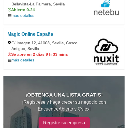
Bellavista-La Palmera, Sevilla
Abierto 0-24
más detalles
Magic Online España
C/ Imagen 12, 41003, Sevilla, Casco
Antiguo, Sevilla
Se abre en 2 días 9 h 33 mins
más detalles
¡OBTENGA UNA LISTA GRATIS!
¡Regístrese y haga crecer su negocio con
EncuentreAbierto y Cylex!
Registre su empresa