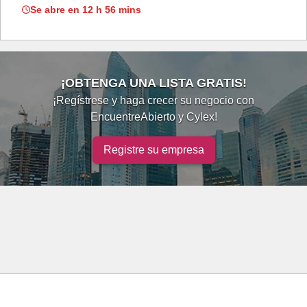
Se abre en 12 h 56 mins
¡OBTENGA UNA LISTA GRATIS!
¡Regístrese y haga crecer su negocio con
EncuentreAbierto y Cylex!
Registre su empresa