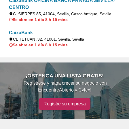
CaixaBank OFICINA BANCA PRIVADA SEVILLA-
CENTRO
C. SIERPES 85, 41004, Sevilla, Casco Antiguo, Sevilla
Se abre en 1 día 8 h 15 mins
CaixaBank
CL TETUAN ,32, 41001, Sevilla, Sevilla
Se abre en 1 día 8 h 15 mins
¡OBTENGA UNA LISTA GRATIS!
¡Regístrese y haga crecer su negocio con
EncuentreAbierto y Cylex!
Registre su empresa