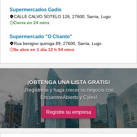
Supermercados Gadis
CALLE CALVO SOTELO 126, 27600, Sarria, Lugo
Cierra en 24 mins
Supermercado "O Chanto"
Rua benigno quiroga 89, 27600, Sarria, Lugo
Se abre en 1 día 12 h 54 mins
¡OBTENGA UNA LISTA GRATIS!
¡Regístrese y haga crecer su negocio con
EncuentreAbierto y Cylex!
Registre su empresa