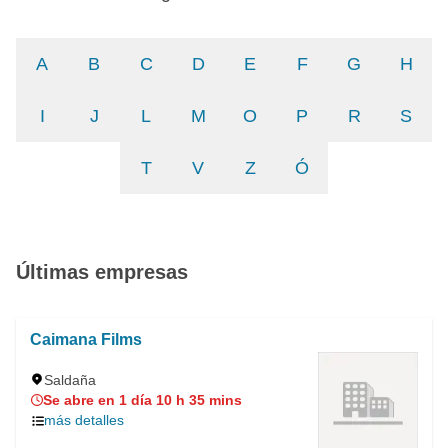
A
B
C
D
E
F
G
H
I
J
L
M
O
P
R
S
T
V
Z
Ó
Últimas empresas
Caimana Films
Saldaña
Se abre en 1 día 10 h 35 mins
más detalles