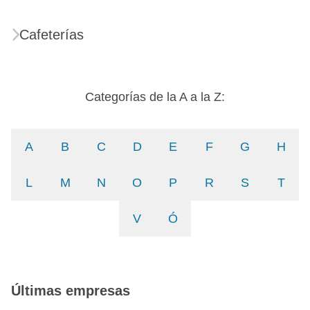
Cafeterías
Categorías de la A a la Z:
A
B
C
D
E
F
G
H
L
M
N
O
P
R
S
T
V
Ó
Últimas empresas