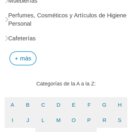
Mueblerías
Perfumes, Cosméticos y Artículos de Higiene
Personal
Cafeterías
+ más
Categorías de la A a la Z:
A
B
C
D
E
F
G
H
I
J
L
M
O
P
R
S