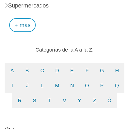
Supermercados
+ más
Categorías de la A a la Z:
A
B
C
D
E
F
G
H
I
J
L
M
N
O
P
Q
R
S
T
V
Y
Z
Ó