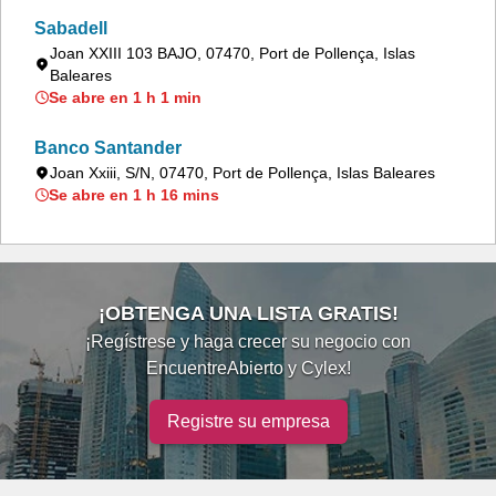
Sabadell
Joan XXIII 103 BAJO, 07470, Port de Pollença, Islas
Baleares
Se abre en 1 h 1 min
Banco Santander
Joan Xxiii, S/N, 07470, Port de Pollença, Islas Baleares
Se abre en 1 h 16 mins
¡OBTENGA UNA LISTA GRATIS!
¡Regístrese y haga crecer su negocio con
EncuentreAbierto y Cylex!
Registre su empresa