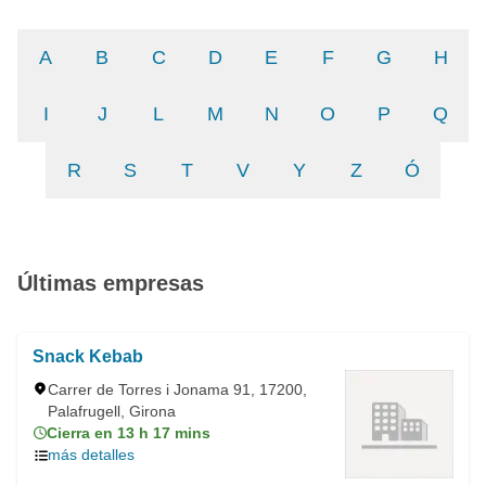
A
B
C
D
E
F
G
H
I
J
L
M
N
O
P
Q
R
S
T
V
Y
Z
Ó
Últimas empresas
Snack Kebab
Carrer de Torres i Jonama 91, 17200,
Palafrugell, Girona
Cierra en 13 h 17 mins
más detalles