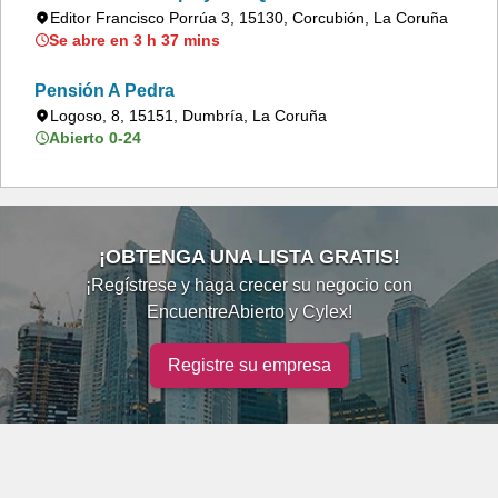
Editor Francisco Porrúa 3, 15130, Corcubión, La Coruña
Se abre en 3 h 37 mins
Pensión A Pedra
Logoso, 8, 15151, Dumbría, La Coruña
Abierto 0-24
¡OBTENGA UNA LISTA GRATIS!
¡Regístrese y haga crecer su negocio con
EncuentreAbierto y Cylex!
Registre su empresa