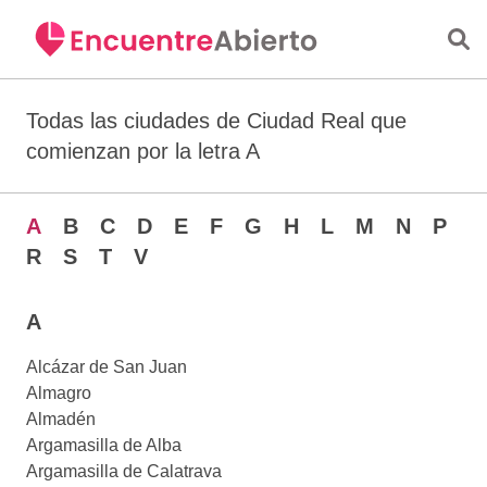
Saltar al contenido principal
Todas las ciudades de Ciudad Real que
comienzan por la letra A
A
B
C
D
E
F
G
H
L
M
N
P
R
S
T
V
A
Alcázar de San Juan
Almagro
Almadén
Argamasilla de Alba
Argamasilla de Calatrava