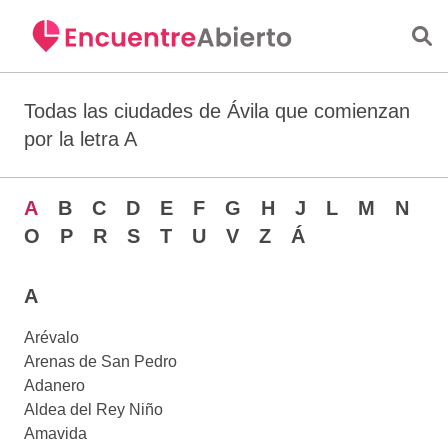
Saltar al contenido principal
Todas las ciudades de Ávila que comienzan
por la letra A
A
B
C
D
E
F
G
H
J
L
M
N
O
P
R
S
T
U
V
Z
Á
A
Arévalo
Arenas de San Pedro
Adanero
Aldea del Rey Niño
Amavida