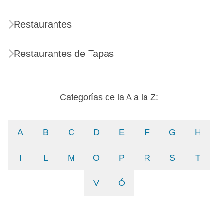
Restaurantes
Restaurantes de Tapas
Categorías de la A a la Z:
A
B
C
D
E
F
G
H
I
L
M
O
P
R
S
T
V
Ó