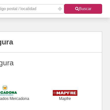
Buscar
gura
gura
ados Mercadona
Mapfre