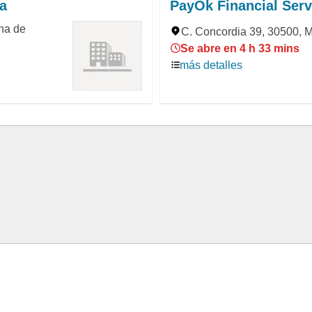
ra
PayOk Financial Serv
ina de
C. Concordia 39, 30500, M
Se abre en 4 h 33 mins
más detalles