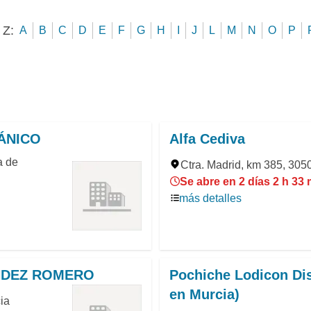
 Z:
A
B
C
D
E
F
G
H
I
J
L
M
N
O
P
ÁNICO
Alfa Cediva
a de
Ctra. Madrid, km 385, 305
Se abre en 2 días 2 h 33
más detalles
ÁNDEZ ROMERO
Pochiche Lodicon Dis
en Murcia)
ia