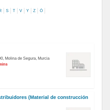
R
S
T
V
Y
Z
Ó
00, Molina de Segura, Murcia
 mins
tribuidores (Material de construcción