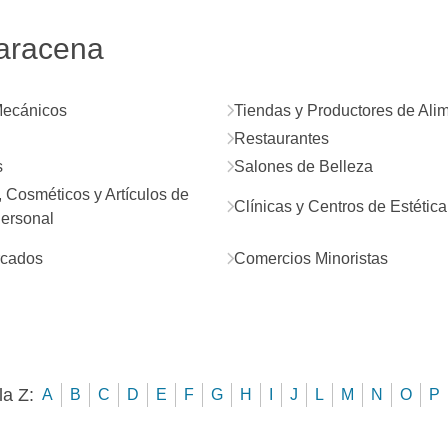
Maracena
Mecánicos
Tiendas y Productores de Ali
Restaurantes
s
Salones de Belleza
 Cosméticos y Artículos de
Clínicas y Centros de Estética
ersonal
cados
Comercios Minoristas
la Z:
A
B
C
D
E
F
G
H
I
J
L
M
N
O
P