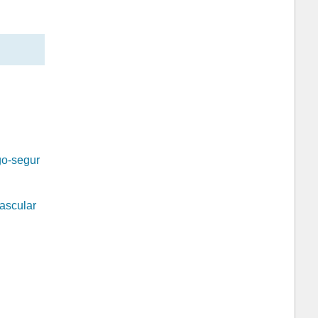
go-segur
Vascular