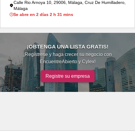
Calle Rio Arnoya 10, 29006, Málaga, Cruz De Humilladero,
Málaga
Se abre en 2 días 2 h 31 mins
¡OBTENGA UNA LISTA GRATIS!
¡Regístrese y haga crecer su negocio con
EncuentreAbierto y Cylex!
Registre su empresa