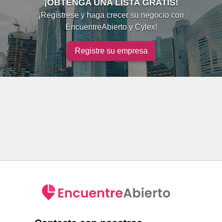
¡OBTENGA UNA LISTA GRATIS!
¡Regístrese y haga crecer su negocio con
EncuentreAbierto y Cylex!
Registre su empresa