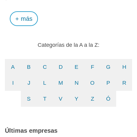
+ más
Categorías de la A a la Z:
A
B
C
D
E
F
G
H
I
J
L
M
N
O
P
R
S
T
V
Y
Z
Ó
Últimas empresas