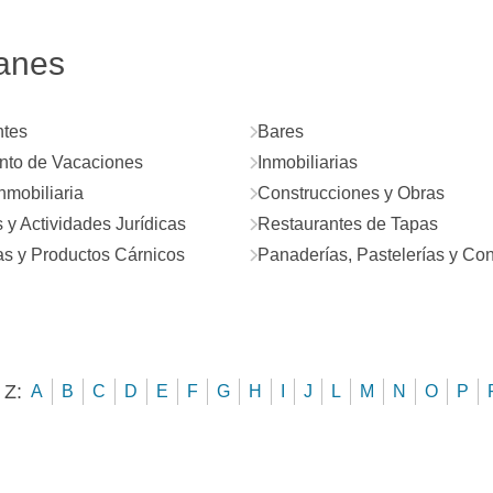
lanes
ntes
Bares
nto de Vacaciones
Inmobiliarias
nmobiliaria
Construcciones y Obras
y Actividades Jurídicas
Restaurantes de Tapas
as y Productos Cárnicos
Panaderías, Pastelerías y Conf
 Z:
A
B
C
D
E
F
G
H
I
J
L
M
N
O
P