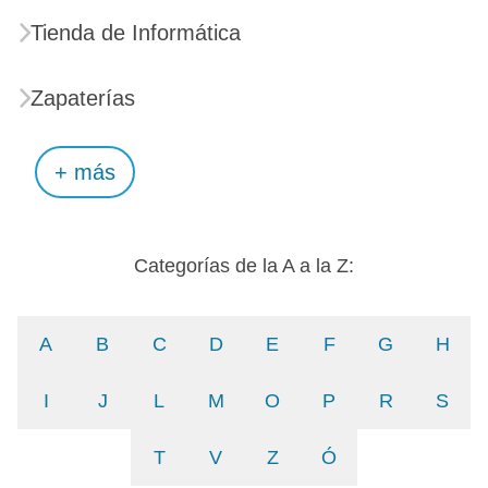
Tienda de Informática
Zapaterías
+ más
Categorías de la A a la Z:
A
B
C
D
E
F
G
H
I
J
L
M
O
P
R
S
T
V
Z
Ó