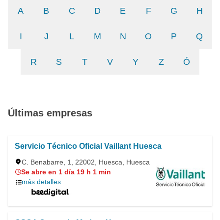
A
B
C
D
E
F
G
H
I
J
L
M
N
O
P
Q
R
S
T
V
Y
Z
Ó
Últimas empresas
Servicio Técnico Oficial Vaillant Huesca
C. Benabarre, 1, 22002, Huesca, Huesca
Se abre en 1 día 19 h 1 min
más detalles