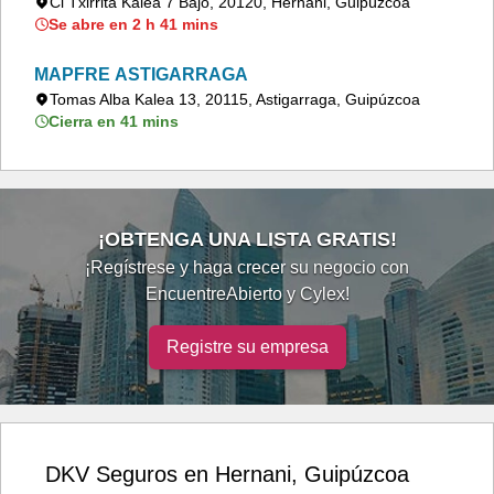
Cl Txirrita Kalea 7 Bajo, 20120, Hernani, Guipúzcoa
Se abre en 2 h 41 mins
MAPFRE ASTIGARRAGA
Tomas Alba Kalea 13, 20115, Astigarraga, Guipúzcoa
Cierra en 41 mins
¡OBTENGA UNA LISTA GRATIS!
¡Regístrese y haga crecer su negocio con
EncuentreAbierto y Cylex!
Registre su empresa
DKV Seguros en Hernani, Guipúzcoa