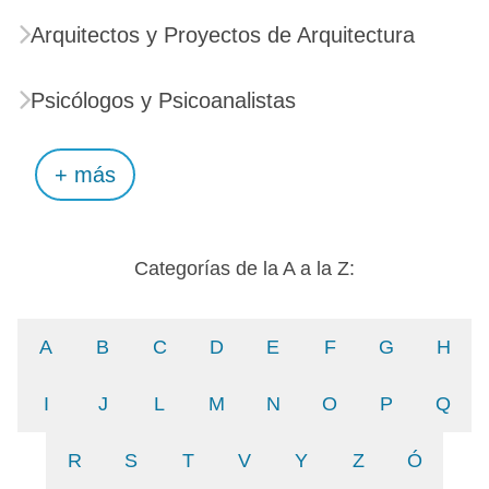
Arquitectos y Proyectos de Arquitectura
Psicólogos y Psicoanalistas
+ más
Categorías de la A a la Z:
A
B
C
D
E
F
G
H
I
J
L
M
N
O
P
Q
R
S
T
V
Y
Z
Ó